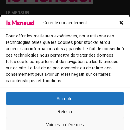
LE MENSUEL
Gérer le consentement
Points de diffusion Var et Alpes-Maritimes : oû trouver Le Mensuel ?
Le Mensuel en PDF : consultez le magazine en ligne
Pour offrir les meilleures expériences, nous utilisons des
technologies telles que les cookies pour stocker et/ou
Qui sommes-nous ?
accéder aux informations des appareils. Le fait de consentir à
BFM Top Sorties
ces technologies nous permettra de traiter des données
telles que le comportement de navigation ou les ID uniques
EVENT
sur ce site. Le fait de ne pas consentir ou de retirer son
consentement peut avoir un effet négatif sur certaines
Tourisme week-end : envie de vous évader le temps d’un week-end ou
caractéristiques et fonctions.
de découvrir une nouvelle destination ?
Explorez nos bonnes adresses
Accepter
Contact
Refuser
Voir les préférences