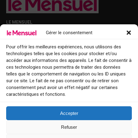
LE MENSUEL
Gérer le consentement
Points de diffusion Var et Alpes-Maritimes : oû trouver Le Mensuel ?
Le Mensuel en PDF : consultez le magazine en ligne
Pour offrir les meilleures expériences, nous utilisons des
technologies telles que les cookies pour stocker et/ou
Qui sommes-nous ?
accéder aux informations des appareils. Le fait de consentir à
BFM Top Sorties
ces technologies nous permettra de traiter des données
telles que le comportement de navigation ou les ID uniques
EVENT
sur ce site. Le fait de ne pas consentir ou de retirer son
consentement peut avoir un effet négatif sur certaines
Tourisme week-end : envie de vous évader le temps d’un week-end ou
caractéristiques et fonctions.
de découvrir une nouvelle destination ?
Explorez nos bonnes adresses
Accepter
Contact
Refuser