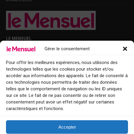
LE MENSUEL
Gérer le consentement
Points de diffusion Var et Alpes-Maritimes : oû trouver Le Mensuel ?
Le Mensuel en PDF : consultez le magazine en ligne
Pour offrir les meilleures expériences, nous utilisons des
technologies telles que les cookies pour stocker et/ou
Qui sommes-nous ?
accéder aux informations des appareils. Le fait de consentir à
BFM Top Sorties
ces technologies nous permettra de traiter des données
telles que le comportement de navigation ou les ID uniques
EVENT
sur ce site. Le fait de ne pas consentir ou de retirer son
consentement peut avoir un effet négatif sur certaines
Tourisme week-end : envie de vous évader le temps d’un week-end ou
caractéristiques et fonctions.
de découvrir une nouvelle destination ?
Explorez nos bonnes adresses
Accepter
Contact