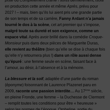
piste
ou
Complètement cramé !
sortis dernièrement,
Isola
en production cette année et même
Après
, prévu pour
2027 ! – mais, bien qu’ils lui aient pris une grande partie
de son temps et de sa carrière,
Fanny Ardant n’a jamais
tourné le dos à la scène
, cet art premier qui s’impose,
malgré toute sa dureté et son exigence, comme un
espace vital
. Après avoir brillé dans la comédie
Croque-
Monsieur
puis dans deux pièces de Marguerite Duras,
elle revient au théâtre
(bien qu’elle se dise à chaque fois
qu’elle n’y retournera plus !)
dans un rôle aussi dense
qu’épuré
: une femme seule en scène, faisant face à
l’amour, au désir, à l’absence et à la mémoire.
La blessure et la soif
, adaptée d’une partie du roman
(éponyme) foisonnant de Laurence Plazenet paru en
ème
2009,
raconte une passion interdite…
Au 17
siècle,
en pleine Fronde, une femme – la Duchesse de Clermont
– remplit toutes les conditions pour être « heureuse »
selon les normes de l’époque. Orpheline, sortie du