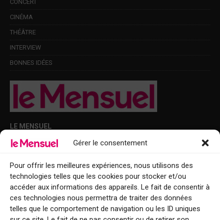
CONCERT
CINÉMA
THÉÂTRE
INTERVIEW
BONNES IDÉES
LE MENSUEL
Gérer le consentement
Points de diffusion Var et Alpes-Maritimes : oû trouver Le Mensuel ?
Le Mensuel en PDF : consultez le magazine en ligne
Pour offrir les meilleures expériences, nous utilisons des
technologies telles que les cookies pour stocker et/ou
Qui sommes-nous ?
accéder aux informations des appareils. Le fait de consentir à
BFM Top Sorties
ces technologies nous permettra de traiter des données
telles que le comportement de navigation ou les ID uniques
EVENT
sur ce site. Le fait de ne pas consentir ou de retirer son