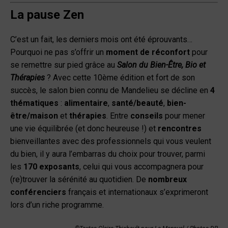
La pause Zen
C’est un fait, les derniers mois ont été éprouvants…
Pourquoi ne pas s’offrir un
moment de réconfort
pour
se remettre sur pied grâce au
Salon du Bien-Être, Bio et
Thérapies
? Avec cette 10
ème
édition et fort de son
succès, le salon bien connu de Mandelieu se décline en
4
thématiques
:
alimentaire
,
santé/beauté
,
bien-
être/maison
et
thérapies
. Entre
conseils
pour mener
une vie équilibrée (et donc heureuse !) et
rencontres
bienveillantes avec des professionnels qui vous veulent
du bien, il y aura l’embarras du choix pour trouver, parmi
les
170 exposants
, celui qui vous accompagnera pour
(re)trouver la sérénité au quotidien. De
nombreux
conférenciers
français et internationaux s’exprimeront
lors d’un riche programme.