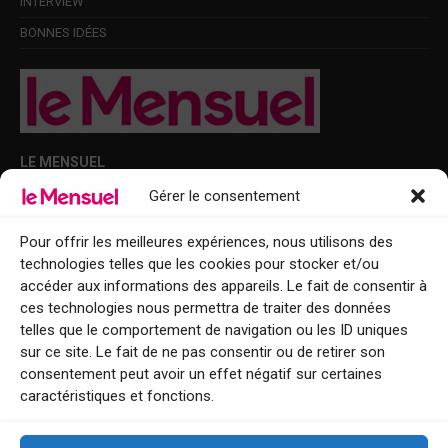
INTERVIEW
BONNES IDÉES
LE MENSUEL
Gérer le consentement
Points de diffusion Var et Alpes-Maritimes : oû trouver Le Mensuel ?
Le Mensuel en PDF : consultez le magazine en ligne
Pour offrir les meilleures expériences, nous utilisons des
technologies telles que les cookies pour stocker et/ou
Qui sommes-nous ?
accéder aux informations des appareils. Le fait de consentir à
BFM Top Sorties
ces technologies nous permettra de traiter des données
telles que le comportement de navigation ou les ID uniques
EVENT
sur ce site. Le fait de ne pas consentir ou de retirer son
consentement peut avoir un effet négatif sur certaines
Tourisme week-end : envie de vous évader le temps d’un week-end ou
caractéristiques et fonctions.
de découvrir une nouvelle destination ?
Explorez nos bonnes adresses