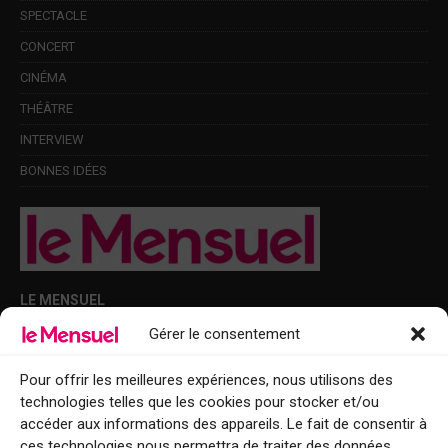
SPECTACLE
CONCERT
CINÉMA
THÉÂTRE
INTERVIEW
BONNES IDÉES
LE MENSUEL
Gérer le consentement
Points de diffusion Var et Alpes-Maritimes : oû trouver Le Mensuel ?
Le Mensuel en PDF : consultez le magazine en ligne
Pour offrir les meilleures expériences, nous utilisons des
technologies telles que les cookies pour stocker et/ou
Qui sommes-nous ?
accéder aux informations des appareils. Le fait de consentir à
BFM Top Sorties
ces technologies nous permettra de traiter des données