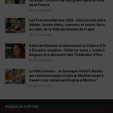
raconter l’histoire de son grand-père et celle
de la France
31 juillet 2026
Les Franchouillardes 2026 : Une journée entre
débats, bonne chère, concerts et savoir-faire
au cœur de la Villa Aurélienne de Fréjus
30 juillet 2026
Deborah Elmalek en interview à La Chèvre d’Or
à Èze pour sa pièce « Délivrez-nous », créée à
Avignon et à découvrir aux Théâtrales d’Èze
29 juillet 2026
La Villa Genesis : un boutique-hôtel 5 étoiles
qui rend hommage à toute la Méditerranée à
travers son restaurant Rogina à Menton !
28 juillet 2026
GUIDES DE SORTIES