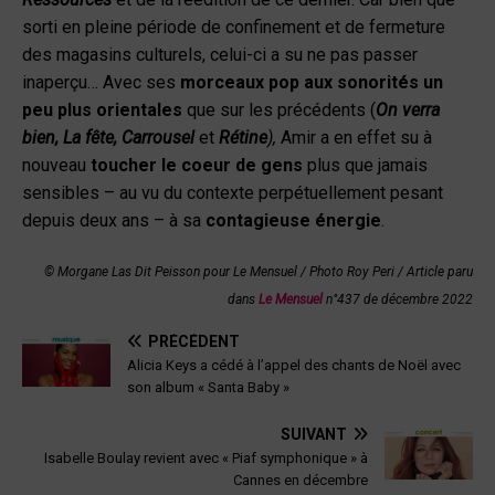
sorti en pleine période de confinement et de fermeture
des magasins culturels, celui-ci a su ne pas passer
inaperçu… Avec ses
morceaux pop aux sonorités un
peu plus orientales
que sur les précédents (
On verra
bien, La fête, Carrousel
et
Rétine
),
Amir a en effet su à
nouveau
toucher le coeur de gens
plus que jamais
sensibles – au vu du contexte perpétuellement pesant
depuis deux ans – à sa
contagieuse énergie
.
© Morgane Las Dit Peisson pour Le Mensuel / Photo Roy Peri / Article paru
dans
Le Mensuel
n°437 de décembre 2022
PRÉCÉDENT
Alicia Keys a cédé à l’appel des chants de Noël avec
son album « Santa Baby »
SUIVANT
Isabelle Boulay revient avec « Piaf symphonique » à
Cannes en décembre