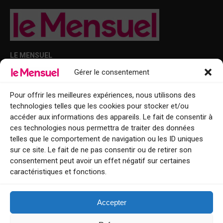
LE MENSUEL
Gérer le consentement
Points de diffusion Var et Alpes-Maritimes : oû trouver Le Mensuel ?
Le Mensuel en PDF : consultez le magazine en ligne
Pour offrir les meilleures expériences, nous utilisons des
technologies telles que les cookies pour stocker et/ou
Qui sommes-nous ?
accéder aux informations des appareils. Le fait de consentir à
BFM Top Sorties
ces technologies nous permettra de traiter des données
telles que le comportement de navigation ou les ID uniques
EVENT
sur ce site. Le fait de ne pas consentir ou de retirer son
consentement peut avoir un effet négatif sur certaines
Tourisme week-end : envie de vous évader le temps d’un week-end ou
caractéristiques et fonctions.
de découvrir une nouvelle destination ?
Explorez nos bonnes adresses
Accepter
Contact