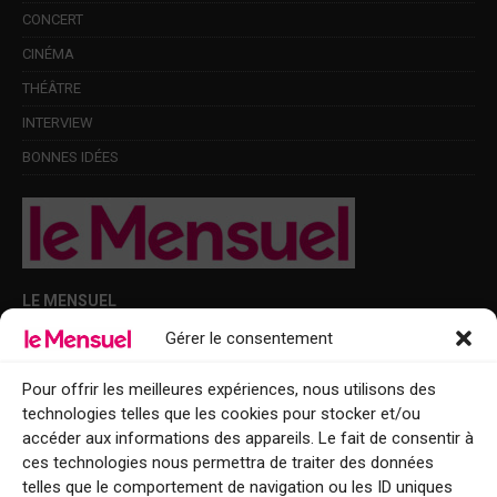
CONCERT
CINÉMA
THÉÂTRE
INTERVIEW
BONNES IDÉES
LE MENSUEL
Gérer le consentement
Points de diffusion Var et Alpes-Maritimes : oû trouver Le Mensuel ?
Le Mensuel en PDF : consultez le magazine en ligne
Pour offrir les meilleures expériences, nous utilisons des
technologies telles que les cookies pour stocker et/ou
Qui sommes-nous ?
accéder aux informations des appareils. Le fait de consentir à
BFM Top Sorties
ces technologies nous permettra de traiter des données
telles que le comportement de navigation ou les ID uniques