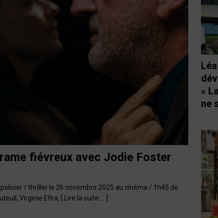
Léa
dév
« L
ne 
drame fiévreux avec Jodie Foster
policier / thriller le 26 novembre 2025 au cinéma / 1h45 de
euil, Virginie Efira,
[ Lire la suite … ]