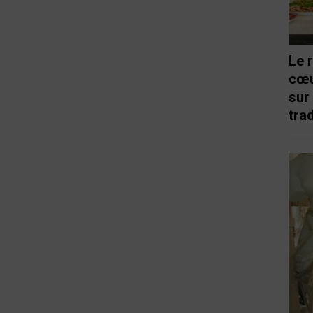
Le 
cœu
sur
trad