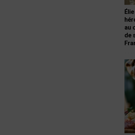
Éli
hér
au 
de 
Fra