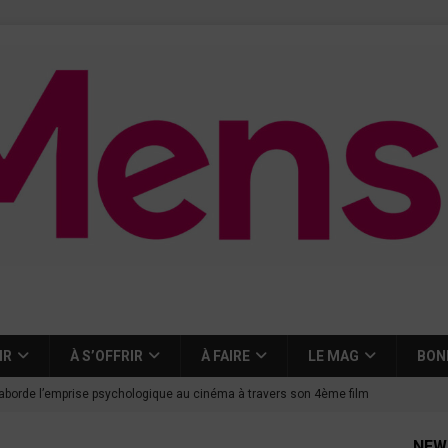
IR
À S’OFFRIR
À FAIRE
LE MAG
BON
aborde l’emprise psychologique au cinéma à travers son 4ème film
NEW