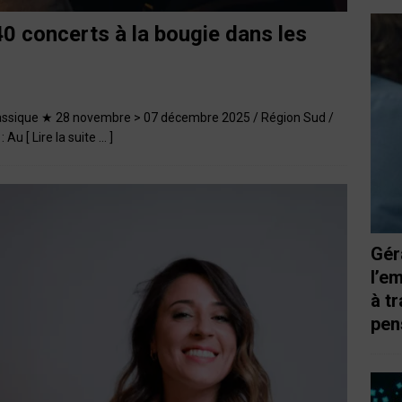
0 concerts à la bougie dans les
 classique ★ 28 novembre > 07 décembre 2025 / Région Sud /
 : Au
[ Lire la suite … ]
Gér
l’e
à t
pen