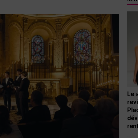
tutu va ouvrir ses portes à Mandelieu
SPECTACLE
nie Thierry dévoilent au cinéma ce que devient « La vie d’une
e qu’aux autres
CINÉMA
ci de Nice au cœur de l’hôtel Holiday Inn mise sur le charme, la
rs italiennes
BONNES TABLES
s Lafayette » revient sous les arcades de la Place Masséna de Nice
 de la rentrée
EVENTS
Le 
rev
Pla
dév
ren