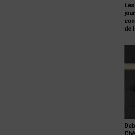
Les
jou
con
de l
Deb
Chè