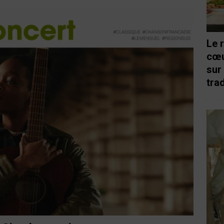
Le 
cœu
sur
trad