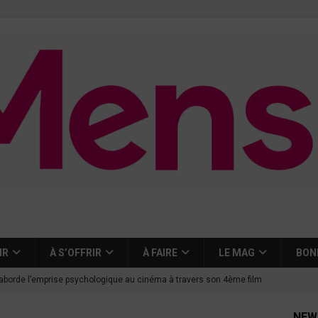
IR
À S’OFFRIR
À FAIRE
LE MAG
BON
aborde l’emprise psychologique au cinéma à travers son 4ème film
NEW