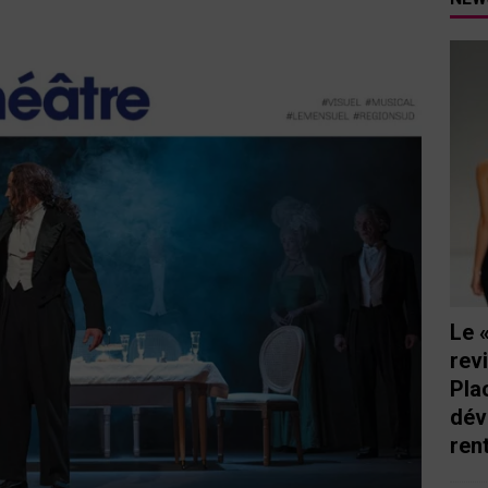
tutu va ouvrir ses portes à Mandelieu
SPECTACLE
nie Thierry dévoilent au cinéma ce que devient « La vie d’une
e qu’aux autres
CINÉMA
ci de Nice au cœur de l’hôtel Holiday Inn mise sur le charme, la
rs italiennes
BONNES TABLES
s Lafayette » revient sous les arcades de la Place Masséna de Nice
 de la rentrée
EVENTS
Le 
rev
Pla
dév
ren