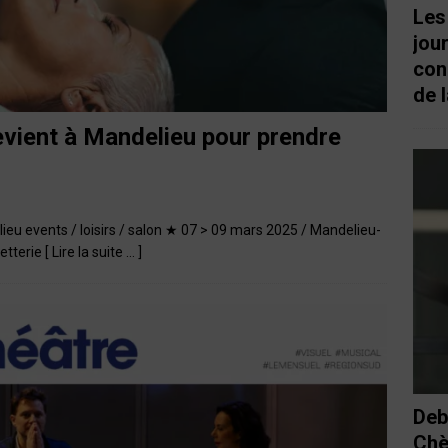
Les
jou
con
de l
revient à Mandelieu pour prendre
lieu events / loisirs / salon ★ 07 > 09 mars 2025 / Mandelieu-
letterie
[ Lire la suite … ]
Deb
Chè