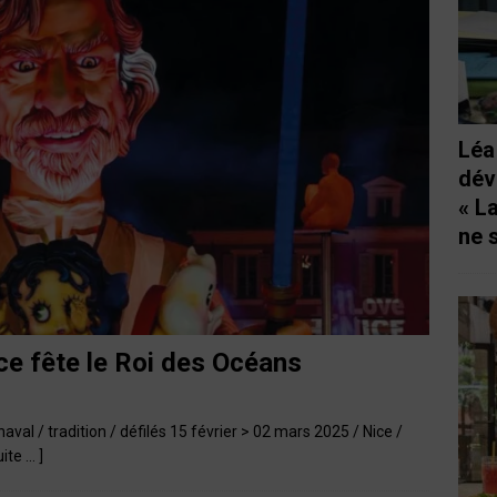
Léa
dév
« L
ne 
ce fête le Roi des Océans
val / tradition / défilés 15 février > 02 mars 2025 / Nice /
uite … ]