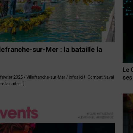
efranche-sur-Mer : la bataille la
Le 
ses
7 février 2025 / Villefranche-sur-Mer / infos ici ! Combat Naval
Lire la suite … ]