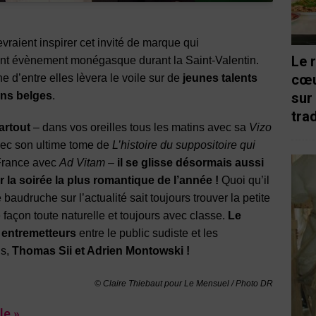
vraient inspirer cet invité de marque qui
Le 
t évènement monégasque durant la Saint-Valentin.
cœu
 d’entre elles lèvera le voile sur de
jeunes talents
ins belges
.
sur
trad
artout
– dans vos oreilles tous les matins avec sa
Vizo
vec son ultime tome de
L’histoire du suppositoire qui
 France avec
Ad Vitam
–
il se glisse désormais aussi
r la soirée la plus romantique de l’année !
Quoi qu’il
 baudruche sur l’actualité sait toujours trouver la petite
de façon toute naturelle et toujours avec classe.
Le
s entremetteurs
entre le public sudiste et les
ns,
Thomas Sii et Adrien Montowski !
© Claire Thiebaut pour Le Mensuel / Photo DR
le »