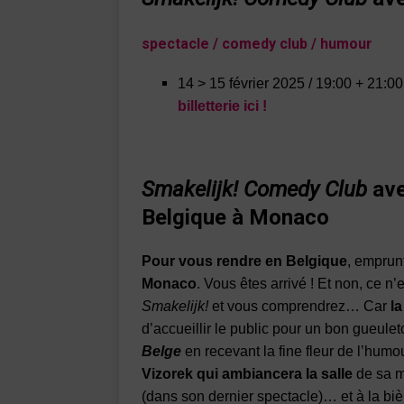
spectacle / comedy club / humour
14 > 15 février 2025 / 19:00 + 21:0
billetterie ici !
Smakelijk! Comedy Club
av
Belgique à Monaco
Pour vous rendre en Belgique
, emprunt
Monaco
. Vous êtes arrivé ! Et non, ce 
Smakelijk!
et vous comprendrez… Car
l
d’accueillir le public pour un bon gueul
Belge
en recevant la fine fleur de l’humo
Vizorek qui ambiancera la salle
de sa ma
(dans son dernier spectacle)… et à la biè