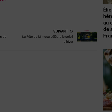
Éli
hér
au 
de 
SUIVANT
Fra
rs de
La Fête du Mimosa célèbre le soleil
d’hiver