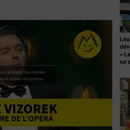
Léa
dév
« L
ne 
our accepter les cookies
g et activer ce contenu