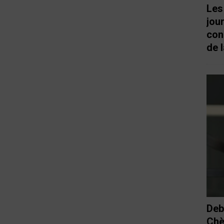
Les
jou
con
de l
Deb
Chè