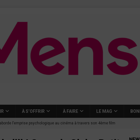
IR
À S’OFFRIR
À FAIRE
LE MAG
BON
aborde l’emprise psychologique au cinéma à travers son 4ème film
NEW