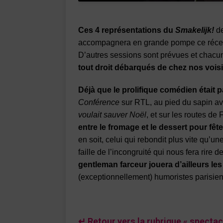
Ces 4 représentations du
Smakelijk!
de
accompagnera en grande pompe ce récen
D’autres sessions sont prévues et chacune
tout droit débarqués de chez nos vois
Déjà que le prolifique comédien était p
Conférence
sur RTL, au pied du sapin a
voulait sauver Noël
, et sur les routes de
entre le fromage et le dessert pour fête
en soit, celui qui rebondit plus vite qu’une
faille de l’incongruité qui nous fera rire 
gentleman farceur jouera d’ailleurs le
(exceptionnellement) humoristes parisie
↵ Retour vers la rubrique « spectac