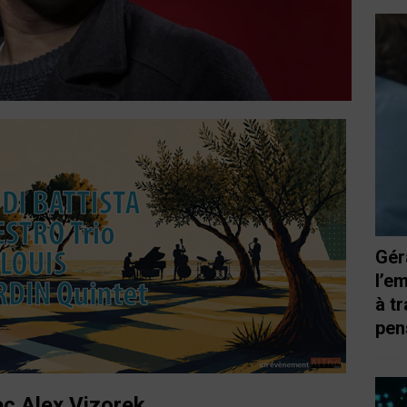
Gér
l’e
à t
pen
c Alex Vizorek