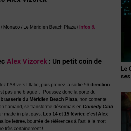
0 / Monaco / Le Méridien Beach Plaza /
Infos &
ec
Alex Vizorek
: Un petit coin de
Le 
ses
ez l’A8 vers l’Italie, puis prenez la sortie 56
direction
n’est pas une blague… Poussez donc la porte du
a brasserie du Méridien Beach Plaza
, non contente
eton flamand, se transforme désormais en
Comedy Club
ur made in plat pays.
Les 14 et 15 février, c’est Alex
lice lettrée, bourrée de références à l’art, à la mort
re très certainement !