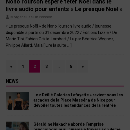
Nono l’ourson espère fêter Noël dans le
livre audio pour enfants « Le presque Noël »
Morgane Las Dit Peisson
« Le presque Noël » de Nono l’ourson livre audio / jeunesse
disponible à partir du 01 décembre 2022 / Éditions Lizzie / De
Marie Tibi, Fabien Ockto-Lambert / Lu par Béatrice Wegnez,
Philippe Allard, Maia
[ Lire la suite … ]
«
1
2
3
…
8
»
NEWS
Le « Défilé Galeries Lafayette » revient sous les
arcades de la Place Masséna de Nice pour
dévoiler toutes les tendances de la rentrée
Géraldine Nakache aborde l’emprise
psychologique au cinéma à travers son 4ème