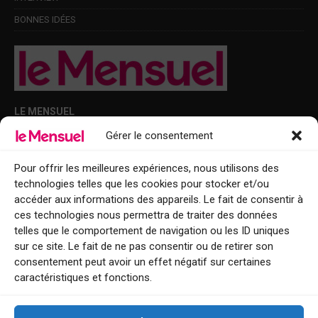
BONNES IDÉES
LE MENSUEL
Gérer le consentement
Points de diffusion Var et Alpes-Maritimes : oû trouver Le Mensuel ?
Le Mensuel en PDF : consultez le magazine en ligne
Pour offrir les meilleures expériences, nous utilisons des
technologies telles que les cookies pour stocker et/ou
Qui sommes-nous ?
accéder aux informations des appareils. Le fait de consentir à
BFM Top Sorties
ces technologies nous permettra de traiter des données
telles que le comportement de navigation ou les ID uniques
EVENT
sur ce site. Le fait de ne pas consentir ou de retirer son
consentement peut avoir un effet négatif sur certaines
Tourisme week-end : envie de vous évader le temps d’un week-end ou
caractéristiques et fonctions.
de découvrir une nouvelle destination ?
Explorez nos bonnes adresses