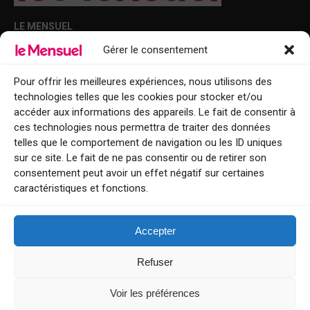
LE MENSUEL
Gérer le consentement
Points de diffusion Var et Alpes-Maritimes : oû trouver Le Mensuel ?
Le Mensuel en PDF : consultez le magazine en ligne
Pour offrir les meilleures expériences, nous utilisons des
technologies telles que les cookies pour stocker et/ou
Qui sommes-nous ?
accéder aux informations des appareils. Le fait de consentir à
BFM Top Sorties
ces technologies nous permettra de traiter des données
telles que le comportement de navigation ou les ID uniques
EVENT
sur ce site. Le fait de ne pas consentir ou de retirer son
consentement peut avoir un effet négatif sur certaines
Tourisme week-end : envie de vous évader le temps d’un week-end ou
caractéristiques et fonctions.
de découvrir une nouvelle destination ?
Explorez nos bonnes adresses
Accepter
Contact
Refuser
Voir les préférences