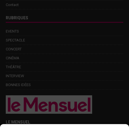
Contact
RUBRIQUES
EVENTS
SPECTACLE
CONCERT
CINÉMA
THÉÂTRE
INTERVIEW
BONNES IDÉES
LE MENSUEL