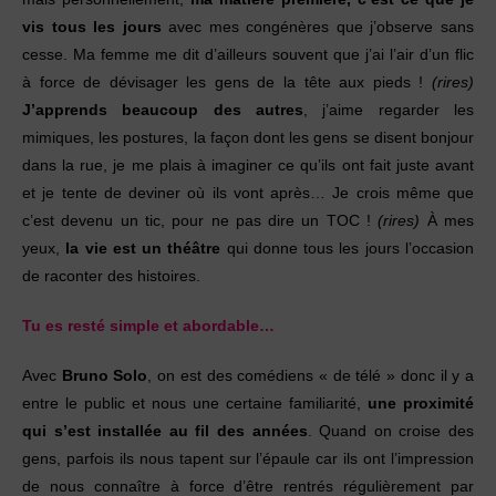
vis tous les jours
avec mes congénères que j’observe sans
cesse. Ma femme me dit d’ailleurs souvent que j’ai l’air d’un flic
à force de dévisager les gens de la tête aux pieds !
(rires)
J’apprends beaucoup des autres
, j’aime regarder les
mimiques, les postures, la façon dont les gens se disent bonjour
dans la rue, je me plais à imaginer ce qu’ils ont fait juste avant
et je tente de deviner où ils vont après… Je crois même que
c’est devenu un tic, pour ne pas dire un TOC !
(rires)
À mes
yeux,
la vie est un théâtre
qui donne tous les jours l’occasion
de raconter des histoires.
Tu es resté simple et abordable…
Avec
Bruno Solo
, on est des comédiens « de télé » donc il y a
entre le public et nous une certaine familiarité,
une proximité
qui s’est installée au fil des années
. Quand on croise des
gens, parfois ils nous tapent sur l’épaule car ils ont l’impression
de nous connaître à force d’être rentrés régulièrement par