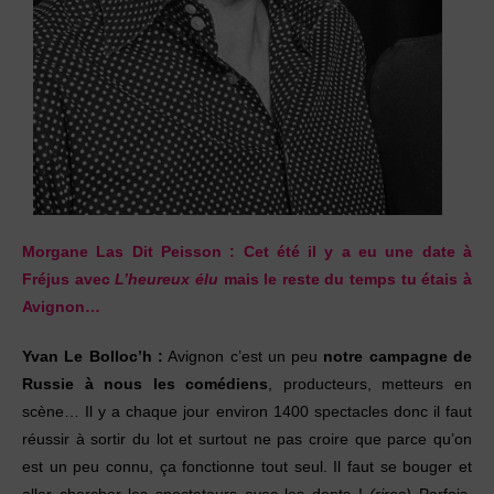
Morgane Las Dit Peisson :
Cet été il y a eu une date à
Fréjus avec
L’heureux élu
mais le reste du temps tu étais à
Avignon…
Yvan Le Bolloc’h :
Avignon c’est un peu
notre campagne de
Russie à nous les comédiens
, producteurs, metteurs en
scène… Il y a chaque jour environ 1400 spectacles donc il faut
réussir à sortir du lot et surtout ne pas croire que parce qu’on
est un peu connu, ça fonctionne tout seul. Il faut se bouger et
aller chercher les spectateurs avec les dents !
(rires)
Parfois,