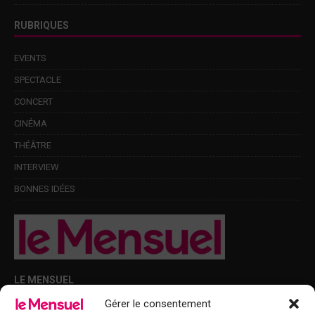
RUBRIQUES
EVENTS
SPECTACLE
CONCERT
CINÉMA
THÉÂTRE
INTERVIEW
BONNES IDÉES
LE MENSUEL
Gérer le consentement
Points de diffusion Var et Alpes-Maritimes : oû trouver Le Mensuel ?