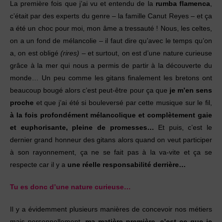
La première fois que j’ai vu et entendu de la
rumba flamenca
,
c’était par des experts du genre – la famille Canut Reyes – et ça
a été un choc pour moi, mon âme a tressauté ! Nous, les celtes,
on a un fond de mélancolie – il faut dire qu’avec le temps qu’on
a, on est obligé
(rires)
– et surtout, on est d’une nature curieuse
grâce à la mer qui nous a permis de partir à la découverte du
monde… Un peu comme les gitans finalement les bretons ont
beaucoup bougé alors c’est peut-être pour ça que
je m’en sens
proche
et que j’ai été si bouleversé par cette musique sur le fil,
à la fois profondément mélancolique et complètement gaie
et euphorisante, pleine de promesses…
Et puis, c’est le
dernier grand honneur des gitans alors quand on veut participer
à son rayonnement, ça ne se fait pas à la va-vite et ça se
respecte car il y a
une réelle responsabilité derrière…
Tu es donc d’une nature curieuse…
Il y a évidemment plusieurs manières de concevoir nos métiers
mais personnellement,
ma matière première, c’est ce que je