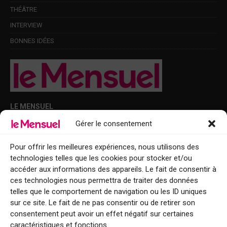
THÉÂTRE
INTERVIEW
BONNES IDÉES
LE MENSUEL
Gérer le consentement
Points de diffusion Var et Alpes-Maritimes : oû trouver Le Mensuel ?
Le Mensuel en PDF : consultez le magazine en ligne
Pour offrir les meilleures expériences, nous utilisons des
technologies telles que les cookies pour stocker et/ou
Qui sommes-nous ?
accéder aux informations des appareils. Le fait de consentir à
BFM Top Sorties
ces technologies nous permettra de traiter des données
telles que le comportement de navigation ou les ID uniques
EVENT
sur ce site. Le fait de ne pas consentir ou de retirer son
consentement peut avoir un effet négatif sur certaines
Tourisme week-end : envie de vous évader le temps d’un week-end ou
caractéristiques et fonctions.