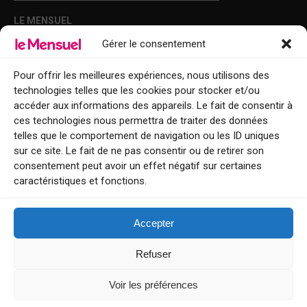
LE MENSUEL
Gérer le consentement
Points de diffusion Var et Alpes-Maritimes : oû trouver Le Mensuel ?
Le Mensuel en PDF : consultez le magazine en ligne
Pour offrir les meilleures expériences, nous utilisons des
technologies telles que les cookies pour stocker et/ou
Qui sommes-nous ?
accéder aux informations des appareils. Le fait de consentir à
BFM Top Sorties
ces technologies nous permettra de traiter des données
telles que le comportement de navigation ou les ID uniques
EVENT
sur ce site. Le fait de ne pas consentir ou de retirer son
consentement peut avoir un effet négatif sur certaines
Tourisme week-end : envie de vous évader le temps d’un week-end ou
caractéristiques et fonctions.
de découvrir une nouvelle destination ?
Explorez nos bonnes adresses
Accepter
Contact
Refuser
Voir les préférences
Le Mensuel