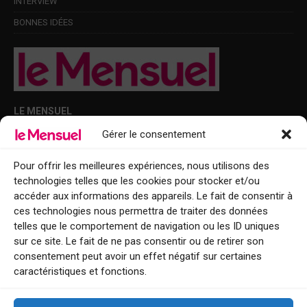
INTERVIEW
BONNES IDÉES
LE MENSUEL
Gérer le consentement
Points de diffusion Var et Alpes-Maritimes : oû trouver Le Mensuel ?
Le Mensuel en PDF : consultez le magazine en ligne
Pour offrir les meilleures expériences, nous utilisons des
technologies telles que les cookies pour stocker et/ou
Qui sommes-nous ?
accéder aux informations des appareils. Le fait de consentir à
BFM Top Sorties
ces technologies nous permettra de traiter des données
telles que le comportement de navigation ou les ID uniques
EVENT
sur ce site. Le fait de ne pas consentir ou de retirer son
consentement peut avoir un effet négatif sur certaines
Tourisme week-end : envie de vous évader le temps d’un week-end ou
caractéristiques et fonctions.
de découvrir une nouvelle destination ?
Explorez nos bonnes adresses