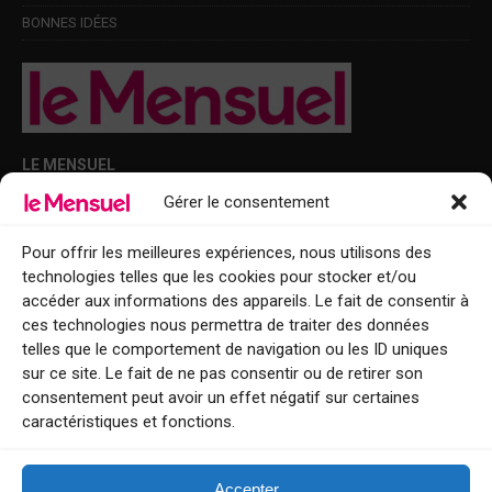
BONNES IDÉES
LE MENSUEL
Gérer le consentement
Points de diffusion Var et Alpes-Maritimes : oû trouver Le Mensuel ?
Le Mensuel en PDF : consultez le magazine en ligne
Pour offrir les meilleures expériences, nous utilisons des
technologies telles que les cookies pour stocker et/ou
Qui sommes-nous ?
accéder aux informations des appareils. Le fait de consentir à
BFM Top Sorties
ces technologies nous permettra de traiter des données
telles que le comportement de navigation ou les ID uniques
EVENT
sur ce site. Le fait de ne pas consentir ou de retirer son
consentement peut avoir un effet négatif sur certaines
Tourisme week-end : envie de vous évader le temps d’un week-end ou
caractéristiques et fonctions.
de découvrir une nouvelle destination ?
Explorez nos bonnes adresses
Accepter