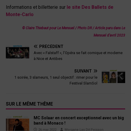
Informations et billetterie sur
le site Des Ballets de
Monte-Carlo
© Claire Thiebaut pour Le Mensuel / Photo DR
/ Article paru dans
Le
Mensuel
d’avril 2023
PRÉCÉDENT
Avec « Falstaff », l’Opéra se fait comique et moderne
à Nice et Antibes
SUIVANT
1 soirée, 3 slameurs, 1 seul objectif : rimer pour le
Festival SlamSol
SUR LE MÊME THÈME
MC Solaar en concert exceptionnel avec un big
band à Monaco !
26 mai 2022
Morgane Las Dit Peisson