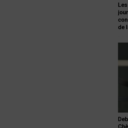
Les
jou
con
de l
Deb
Chè