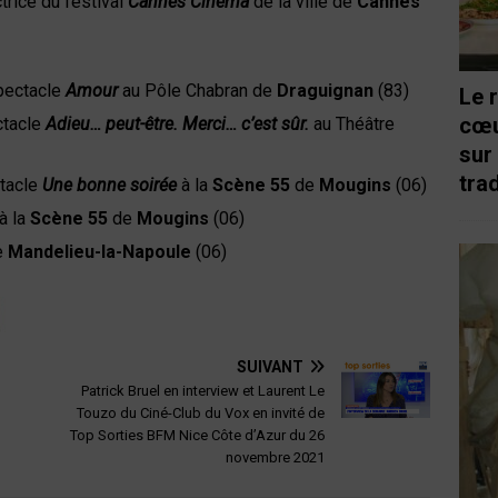
ctrice du festival
Cannes Cinéma
de la ville de
Cannes
pectacle
Amour
au Pôle Chabran de
Draguignan
(83)
Le 
cœu
ctacle
Adieu… peut-être. Merci… c’est sûr.
au Théâtre
sur
trad
tacle
Une bonne soirée
à la
Scène 55
de
Mougins
(06)
à la
Scène 55
de
Mougins
(06)
e
Mandelieu-la-Napoule
(06)
SUIVANT
Patrick Bruel en interview et Laurent Le
Touzo du Ciné-Club du Vox en invité de
Top Sorties BFM Nice Côte d’Azur du 26
novembre 2021