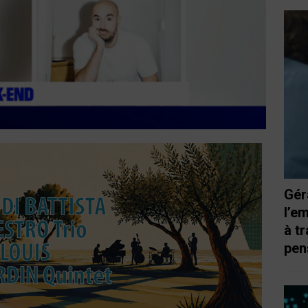
Gér
l’e
à t
pen