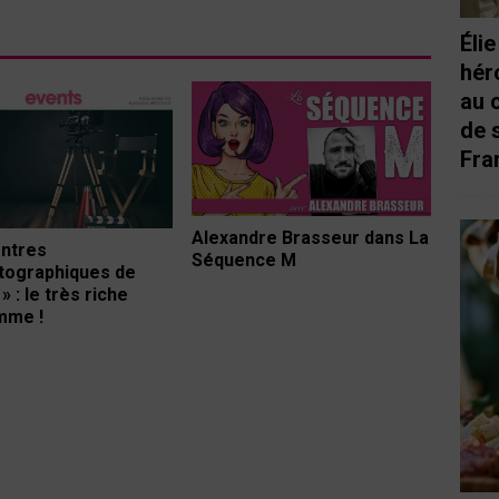
Éli
hér
au 
de 
Fra
Alexandre Brasseur dans La
ntres
Séquence M
tographiques de
 : le très riche
mme !