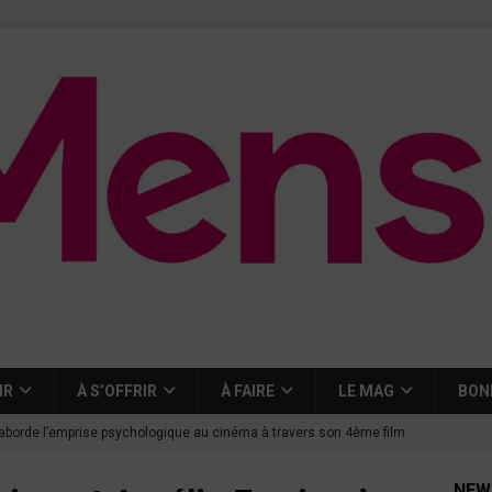
IR
À S’OFFRIR
À FAIRE
LE MAG
BON
aborde l’emprise psychologique au cinéma à travers son 4ème film
NEW