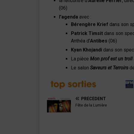
la rencontre d’
Aurélie Ferrier
, dire
(06)
l’agenda
avec :
Bérengère Krief
dans son s
Patrick Timsit
dans son spe
Anthéa d’
Antibes
(06)
Kyan Khojandi
dans son spec
La pièce
Mon prof est un troll
Le salon
Saveurs et Terroirs
d
PRÉCÉDENT
Fête de la Lumière