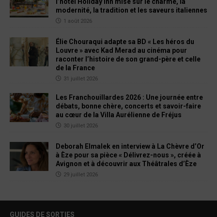
l’hôtel Holiday Inn mise sur le charme, la
modernité, la tradition et les saveurs italiennes
1 août 2026
Élie Chouraqui adapte sa BD « Les héros du
Louvre » avec Kad Merad au cinéma pour
raconter l’histoire de son grand-père et celle
de la France
31 juillet 2026
Les Franchouillardes 2026 : Une journée entre
débats, bonne chère, concerts et savoir-faire
au cœur de la Villa Aurélienne de Fréjus
30 juillet 2026
Deborah Elmalek en interview à La Chèvre d’Or
à Èze pour sa pièce « Délivrez-nous », créée à
Avignon et à découvrir aux Théâtrales d’Èze
29 juillet 2026
GUIDES DE SORTIES