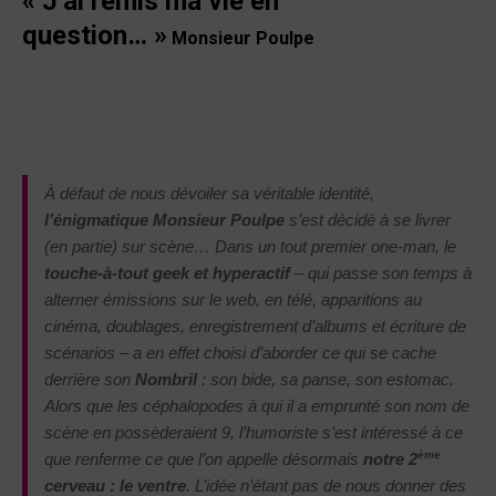
«
J’ai remis ma vie en
question…
»
Monsieur Poulpe
À défaut de nous dévoiler sa véritable identité,
l’énigmatique Monsieur Poulpe
s’est décidé à se livrer
(en partie) sur scène… Dans un tout premier one-man, le
touche-à-tout geek et hyperactif
– qui passe son temps à
alterner émissions sur le web, en télé, apparitions au
cinéma, doublages, enregistrement d’albums et écriture de
scénarios – a en effet choisi d’aborder ce qui se cache
derrière son
Nombril
: son bide, sa panse, son estomac.
Alors que les céphalopodes à qui il a emprunté son nom de
scène en possèderaient 9, l’humoriste s’est intéressé à ce
ème
que renferme ce que l’on appelle désormais
notre 2
cerveau : le ventre
. L’idée n’étant pas de nous donner des