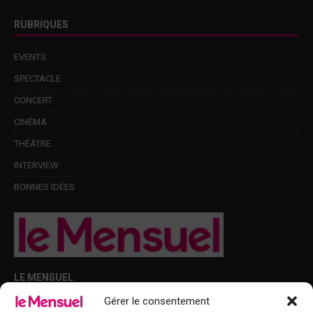
RUBRIQUES
EVENTS
SPECTACLE
CONCERT
CINÉMA
THÉÂTRE
INTERVIEW
BONNES IDÉES
LE MENSUEL
Gérer le consentement
Points de diffusion Var et Alpes-Maritimes : oû trouver Le Mensuel ?