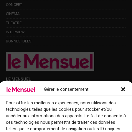
CONCERT
CINÉMA
THÉÂTRE
INTERVIEW
BONNES IDÉES
LE MENSUEL
Gérer le consentement
Points de diffusion Var et Alpes-Maritimes : oû trouver Le Mensuel ?
Le Mensuel en PDF : consultez le magazine en ligne
Pour offrir les meilleures expériences, nous utilisons des
technologies telles que les cookies pour stocker et/ou
Qui sommes-nous ?
accéder aux informations des appareils. Le fait de consentir à
BFM Top Sorties
ces technologies nous permettra de traiter des données
telles que le comportement de navigation ou les ID uniques