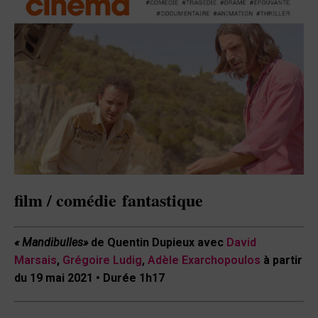
film / comédie
fantastique
« Mandibulles»
de Quentin Dupieux
avec
David
Marsais
,
Grégoire Ludig
,
Adèle Exarchopoulos
à partir
du 19 mai 2021 • Durée
1h17