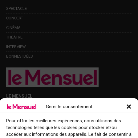
SPECTACLE
CONCERT
CINÉMA
THÉÂTRE
INTERVIEW
BONNES IDÉES
LE MENSUEL
Gérer le consentement
Points de diffusion Var et Alpes-Maritimes : oû trouver Le Mensuel ?
Le Mensuel en PDF : consultez le magazine en ligne
Pour offrir les meilleures expériences, nous utilisons des
technologies telles que les cookies pour stocker et/ou
Qui sommes-nous ?
accéder aux informations des appareils. Le fait de consentir à