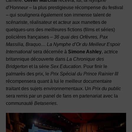
carrière.
Olivier Marchal
recevra, lui, la
Nymphe
d’Honneur
– la plus prestigieuse récompense du festival
– qui soulignera également son immense talent de
scénariste, réalisateur et acteur aux manettes de
quelques-uns des meilleures fictions (films et séries)
policières françaises –
36 quai des Orfèvres, Pax
Massilia, Braquo
…
La Nymphe d’Or du Meilleur Espoir
International
sera décernée à
Simone Ashley
, actrice
britannique découverte dans
La Chronique des
Bridgerton
et la série
Sex
Education
. Pour finir le
palmarès des prix, le
Prix Spécial du Prince Rainier III
récompensera quant à lui le meilleur documentaire
traitant des sujets environnementaux. Un
Prix du public
sera remis par un panel de fans en partenariat avec la
communauté
Betaseries
.