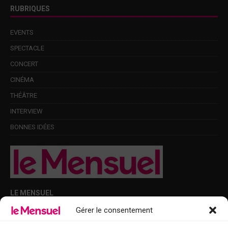
RUBRIQUES
EVENTS
SPECTACLE
CONCERT
CINÉMA
THÉÂTRE
INTERVIEW
BONNES IDÉES
LE MENSUEL
Gérer le consentement
Points de diffusion Var et Alpes-Maritimes : oû trouver Le Mensuel ?