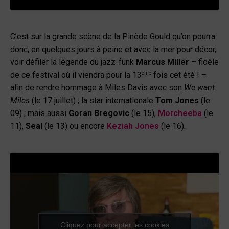
C’est sur la grande scène de la Pinède Gould qu’on pourra
donc, en quelques jours à peine et avec la mer pour décor,
voir défiler la légende du jazz-funk
Marcus Miller
– fidèle
ème
de ce festival où il viendra pour la 13
fois cet été ! –
afin de rendre hommage à Miles Davis avec son
We want
Miles
(le 17 juillet) ; la star internationale
Tom Jones
(le
09) ; mais aussi
Goran Bregovic
(le 15),
Morcheeba
(le
11),
Seal
(le 13) ou encore
Keziah Jones
(le 16).
Cliquez pour accepter les cookies