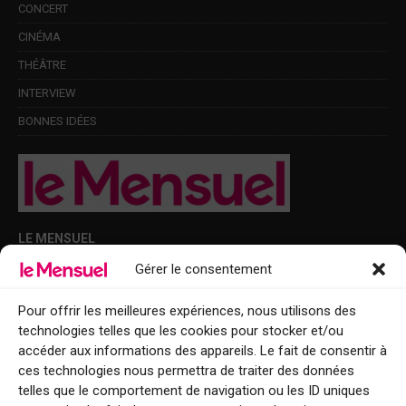
CONCERT
CINÉMA
THÉÂTRE
INTERVIEW
BONNES IDÉES
LE MENSUEL
Gérer le consentement
Points de diffusion Var et Alpes-Maritimes : oû trouver Le Mensuel ?
Le Mensuel en PDF : consultez le magazine en ligne
Pour offrir les meilleures expériences, nous utilisons des
technologies telles que les cookies pour stocker et/ou
Qui sommes-nous ?
accéder aux informations des appareils. Le fait de consentir à
BFM Top Sorties
ces technologies nous permettra de traiter des données
telles que le comportement de navigation ou les ID uniques
EVENT