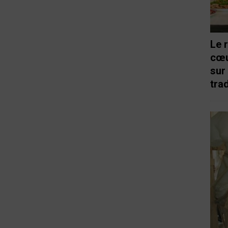
Le 
cœu
sur
trad