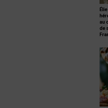
Éli
hér
au 
de 
Fra