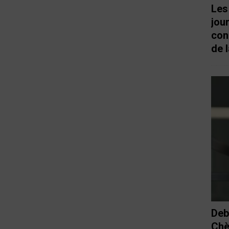
Les
jou
con
de l
Deb
Chè