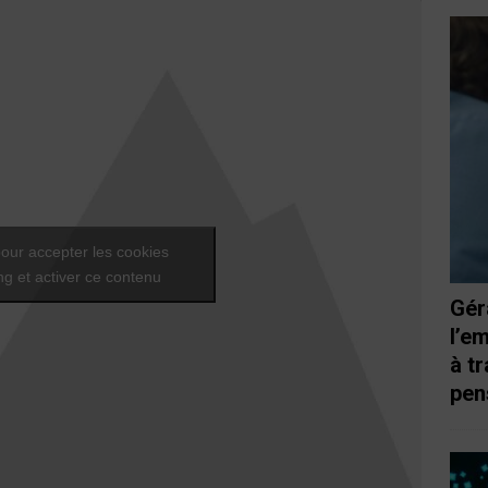
our accepter les cookies
g et activer ce contenu
Gér
l’e
à t
pen