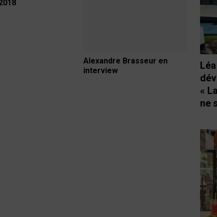
 2018
Alexandre Brasseur en
Léa
interview
dév
« L
ne 