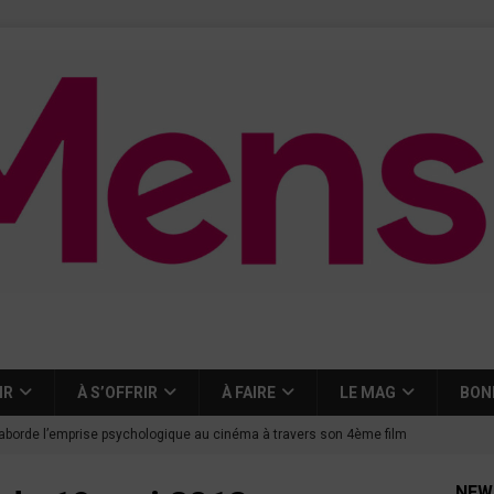
IR
À S’OFFRIR
À FAIRE
LE MAG
BON
aborde l’emprise psychologique au cinéma à travers son 4ème film
NEW