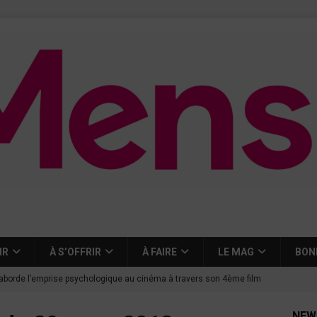
IR
À S’OFFRIR
À FAIRE
LE MAG
BON
aborde l’emprise psychologique au cinéma à travers son 4ème film
NEW