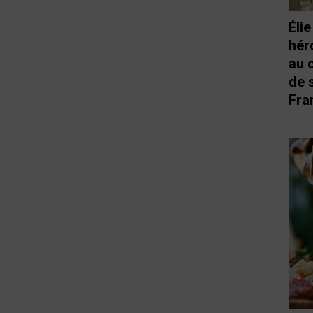
Éli
hér
au 
de 
Fra