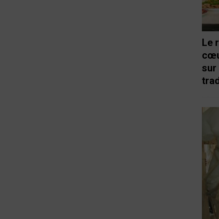
Le 
cœu
sur
trad