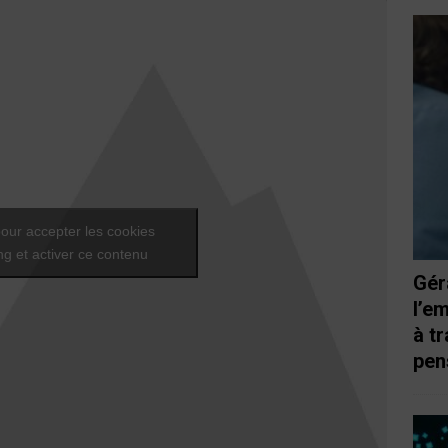
our accepter les cookies
g et activer ce contenu
Gér
l’e
à t
pen