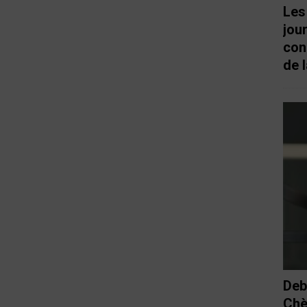
Les
jou
con
de l
Deb
Chè