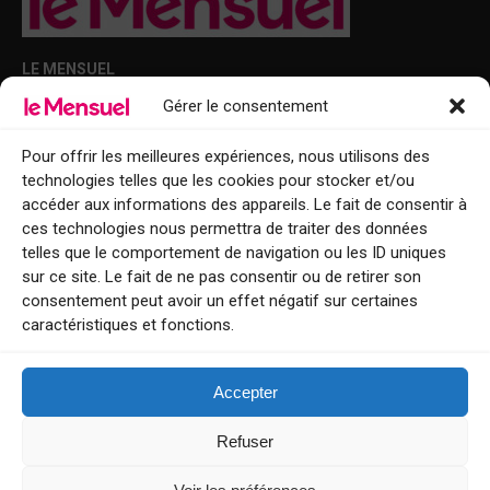
LE MENSUEL
Gérer le consentement
Points de diffusion Var et Alpes-Maritimes : oû trouver Le Mensuel ?
Le Mensuel en PDF : consultez le magazine en ligne
Pour offrir les meilleures expériences, nous utilisons des
technologies telles que les cookies pour stocker et/ou
Qui sommes-nous ?
accéder aux informations des appareils. Le fait de consentir à
BFM Top Sorties
ces technologies nous permettra de traiter des données
telles que le comportement de navigation ou les ID uniques
EVENT
sur ce site. Le fait de ne pas consentir ou de retirer son
consentement peut avoir un effet négatif sur certaines
Tourisme week-end : envie de vous évader le temps d’un week-end ou
caractéristiques et fonctions.
de découvrir une nouvelle destination ?
Explorez nos bonnes adresses
Accepter
Contact
Refuser