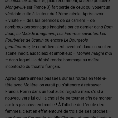
la cuisse de Jupiter
et, plus récemment, la série policière
Mongeville
sur France 3) fait partie de ceux qui vouent un
véritable culte à l’auteur du 17ème siècle. Après avoir
« visité » – dès les prémices de sa carrière – de
nombreux personnages imaginés par ce dernier dans
Dom
Juan
,
Le Malade imaginaire
,
Les Femmes savantes,
Les
Fourberies de Scapin
ou encore
Le Bourgeois
gentilhomme,
le comédien s’est aventuré dans un seul en
scène inédit, audacieux et ambitieux –
Molière malgré moi
–
dans lequel il a désiré rendre hommage au maître
incontesté du théâtre français.
Après quatre années passées sur les routes en tête-à-
tête avec Molière, on aurait pu s’attendre à retrouver
Francis Perrin dans un tout autre registre mais c’est à
nouveau vers lui qu’il a choisi de se tourner afin de monter
sur les planches en famille ! À l’affiche de L’école des
femmes, c’est en effet entouré de trois de ses proches –
son épouse Gersende, sa fille Clarisse et son fils Louis –