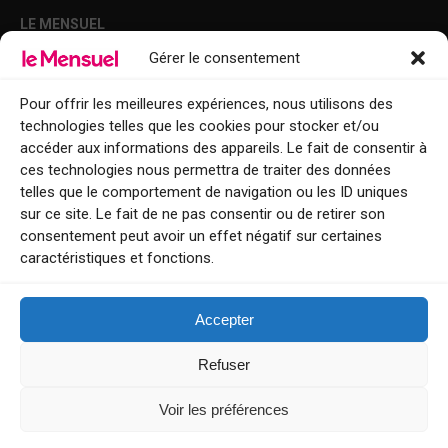
LE MENSUEL
Gérer le consentement
Points de diffusion Var et Alpes-Maritimes : oû trouver Le Mensuel ?
Le Mensuel en PDF : consultez le magazine en ligne
Pour offrir les meilleures expériences, nous utilisons des
technologies telles que les cookies pour stocker et/ou
Qui sommes-nous ?
accéder aux informations des appareils. Le fait de consentir à
BFM Top Sorties
ces technologies nous permettra de traiter des données
telles que le comportement de navigation ou les ID uniques
EVENT
sur ce site. Le fait de ne pas consentir ou de retirer son
consentement peut avoir un effet négatif sur certaines
Tourisme week-end : envie de vous évader le temps d’un week-end ou
caractéristiques et fonctions.
de découvrir une nouvelle destination ?
Explorez nos bonnes adresses
Accepter
Contact
Refuser
Voir les préférences
Le Mensuel