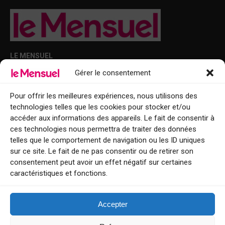
LE MENSUEL
Gérer le consentement
Points de diffusion Var et Alpes-Maritimes : oû trouver Le Mensuel ?
Le Mensuel en PDF : consultez le magazine en ligne
Pour offrir les meilleures expériences, nous utilisons des
technologies telles que les cookies pour stocker et/ou
Qui sommes-nous ?
accéder aux informations des appareils. Le fait de consentir à
BFM Top Sorties
ces technologies nous permettra de traiter des données
telles que le comportement de navigation ou les ID uniques
EVENT
sur ce site. Le fait de ne pas consentir ou de retirer son
consentement peut avoir un effet négatif sur certaines
Tourisme week-end : envie de vous évader le temps d’un week-end ou
caractéristiques et fonctions.
de découvrir une nouvelle destination ?
Explorez nos bonnes adresses
Accepter
Contact