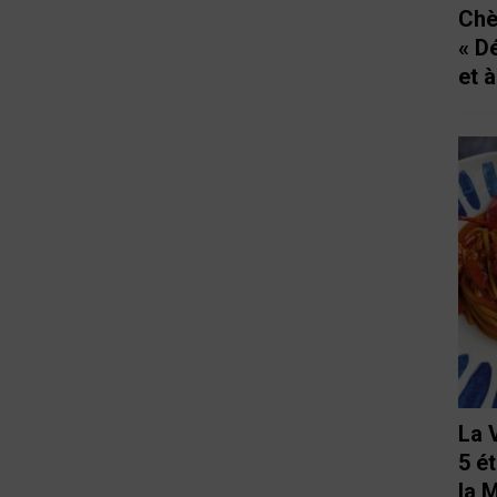
Chè
« D
et 
La 
5 é
la 