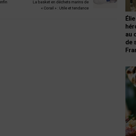
enfin
La basket en déchets marins de
« Corail » : Utile et tendance
Éli
hér
au 
de 
Fra