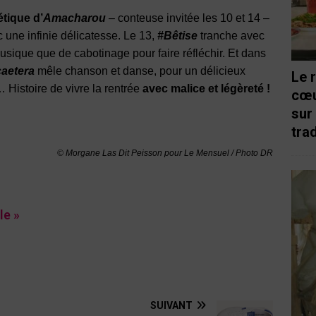
étique d’
Amacharou
– conteuse invitée les 10 et 14 –
 une infinie délicatesse. Le 13,
#Bêtise
tranche avec
usique que de cabotinage pour faire réfléchir. Et dans
caetera
mêle chanson et danse, pour un délicieux
Le 
… Histoire de vivre la rentrée
avec malice et légèreté !
cœu
sur
trad
© Morgane Las Dit Peisson pour Le Mensuel / Photo DR
le »
SUIVANT