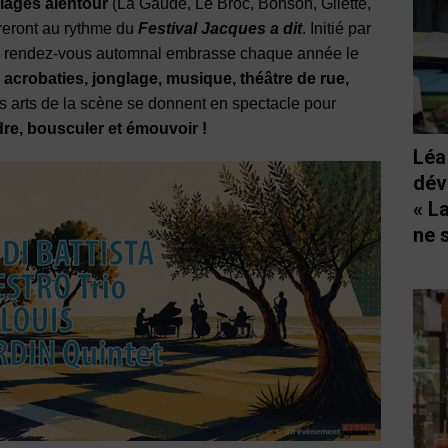
llages alentour
(La Gaude, Le Broc, Bonson, Gilette,
breront au rythme du
Festival Jacques a dit
. Initié par
ce rendez-vous automnal embrasse chaque année le
:
acrobaties, jonglage, musique, théâtre de rue,
s arts de la scène se donnent en spectacle pour
dre, bousculer et émouvoir !
Léa
dév
« L
ne 