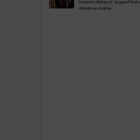
Downton Abbey III : le grand final 
dévoilé au cinéma