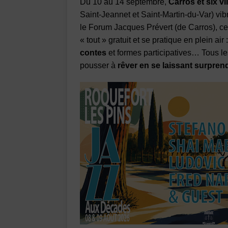
Du 10 au 14 septembre,
Carros et six vi
Saint-Jeannet et Saint-Martin-du-Var) vi
le Forum Jacques Prévert (de Carros), 
« tout » gratuit et se pratique en plein air 
contes
et formes participatives… Tous le
pousser à
rêver en se laissant surpren