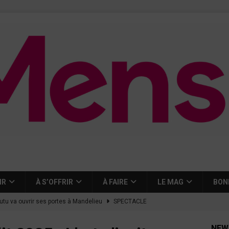
IR
À S’OFFRIR
À FAIRE
LE MAG
BON
tutu va ouvrir ses portes à Mandelieu
SPECTACLE
nie Thierry dévoilent au cinéma ce que devient « La vie d’une
NEW