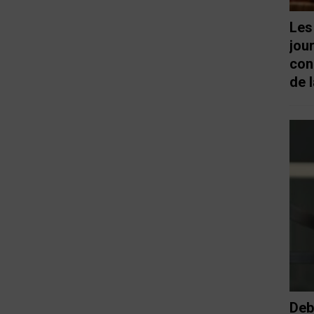
Les
jou
con
de l
Deb