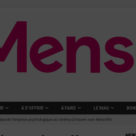
IR
À S’OFFRIR
À FAIRE
LE MAG
BON
aborde l’emprise psychologique au cinéma à travers son 4ème film
NEW