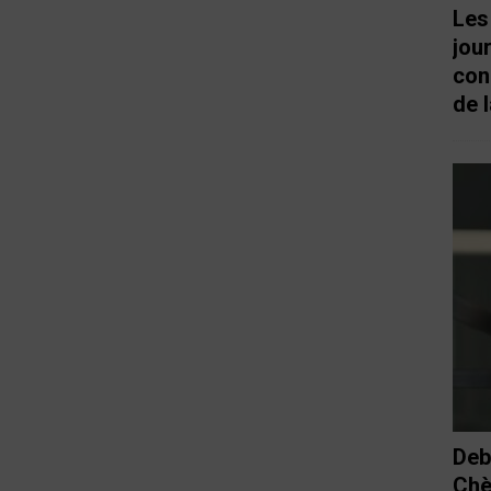
Les
jou
con
de l
Deb
Chè