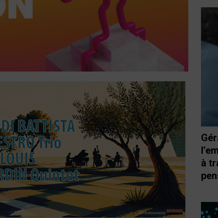
Gér
l’e
à t
pen