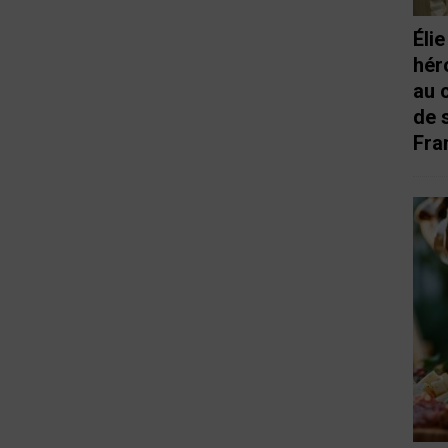
Éli
hér
au 
de 
Fra