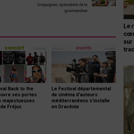
Draguignan, spécialiste de la
gourmandise
Le 
cœu
sur
trad
ival Back to the
Le Festival départemental
uvre ses portes
de cinéma d’auteurs
s majestueuses
méditerranéens s’installe
de Fréjus
en Dracénie