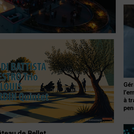
Gér
l’e
à t
pen
teau de Bellet