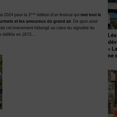
ème
i 2024 pour la 3
édition d’un festival qui
met tout le
ourmets et les amoureux du grand air
. De quoi avoir
n de cet évènement hébergé au cœur du vignoble du
le édifiée en 1873…
Léa
dév
« L
ne 