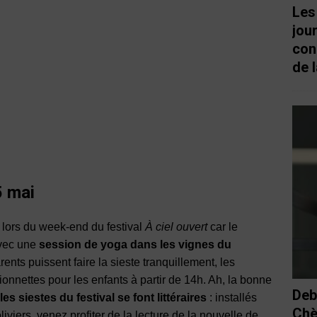
Les
jou
con
de l
5 mai
r lors du week-end du festival
À ciel ouvert
car le
vec une
session de yoga dans les vignes du
rents puissent faire la sieste tranquillement, les
ionnettes pour les enfants à partir de 14h. Ah, la bonne
Deb
les siestes du festival se font littéraires
: installés
Chè
viers, venez profiter de la lecture de la nouvelle de