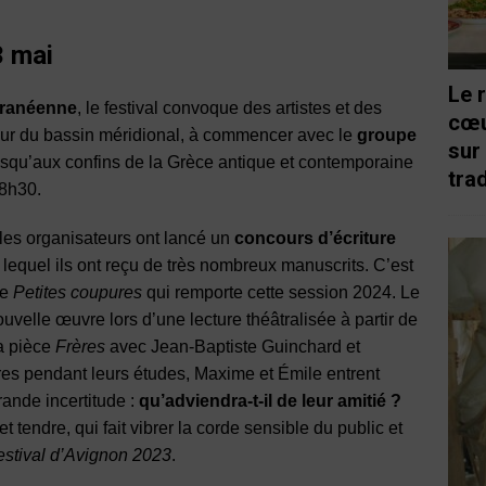
3 mai
Le 
rranéenne
, le festival convoque des artistes et des
cœu
tour du bassin méridional, à commencer avec le
groupe
sur
jusqu’aux confins de la Grèce antique et contemporaine
trad
18h30.
 les organisateurs ont lancé un
concours d’écriture
 lequel ils ont reçu de très nombreux manuscrits. C’est
te
Petites coupures
qui remporte cette session 2024. Le
ouvelle œuvre lors d’une lecture théâtralisée à partir de
la pièce
Frères
avec Jean-Baptiste Guinchard et
es pendant leurs études, Maxime et Émile entrent
grande incertitude :
qu’adviendra-t-il de leur amitié ?
 tendre, qui fait vibrer la corde sensible du public et
estival d’Avignon 2023
.