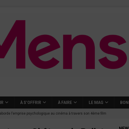
IR
À S’OFFRIR
À FAIRE
LE MAG
BON
aborde l’emprise psychologique au cinéma à travers son 4ème film
NEW