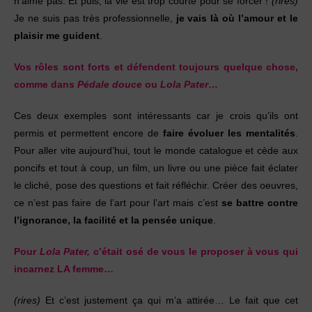
n’aime pas. Et puis, la vie est trop courte pour se forcer !
(rires)
Je ne suis pas très professionnelle,
je vais là où l’amour et le
plaisir me guident
.
Vos rôles sont forts et défendent toujours quelque chose,
comme dans
Pédale douce
ou
Lola Pater
…
Ces deux exemples sont intéressants car je crois qu’ils ont
permis et permettent encore de
faire évoluer les mentalités
.
Pour aller vite aujourd’hui, tout le monde catalogue et cède aux
poncifs et tout à coup, un film, un livre ou une pièce fait éclater
le cliché, pose des questions et fait réfléchir. Créer des oeuvres,
ce n’est pas faire de l’art pour l’art mais c’est
se battre contre
l’ignorance, la facilité et la pensée unique
.
Pour
Lola Pater,
c’était osé de vous le proposer à vous qui
incarnez LA femme…
(rires)
Et c’est justement ça qui m’a attirée… Le fait que cet