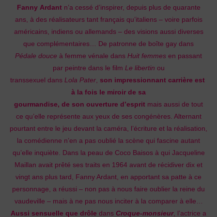
Fanny Ardant
n’a cessé d’inspirer, depuis plus de quarante
ans, à des réalisateurs tant français qu’italiens – voire parfois
américains, indiens ou allemands – des visions aussi diverses
que complémentaires… De patronne de boîte gay dans
Pédale douce
à femme vénale dans
Huit femmes
en passant
par peintre dans le film
Le libertin
ou
transsexuel
dans
Lola Pater
,
son impressionnant carrière est
à la fois le miroir de sa
gourmandise, de son ouverture d’esprit
mais aussi de tout
ce qu’elle représente aux yeux de ses congénères. Alternant
pourtant entre le jeu devant la caméra, l’écriture et la réalisation,
la comédienne n’en a pas oublié la scène qui fascine autant
qu’elle inquiète. Dans la peau de Coco Baisos à qui Jacqueline
Maillan avait prêté ses traits en 1964 avant de récidiver dix et
vingt ans plus tard, Fanny Ardant, en apportant sa patte à ce
personnage, a réussi – non pas à nous faire oublier la reine du
vaudeville – mais à ne pas nous inciter à la comparer à elle…
Aussi sensuelle que drôle
dans
Croque-monsieur
, l’actrice a