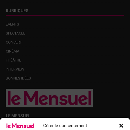
RUBRIQUES
EVENTS
SPECTACLE
CONCERT
CINÉMA
THÉÂTRE
INTERVIEW
BONNES IDÉES
LE MENSUEL
Gérer le consentement
Points de diffusion Var et Alpes-Maritimes : oû trouver Le Mensuel ?