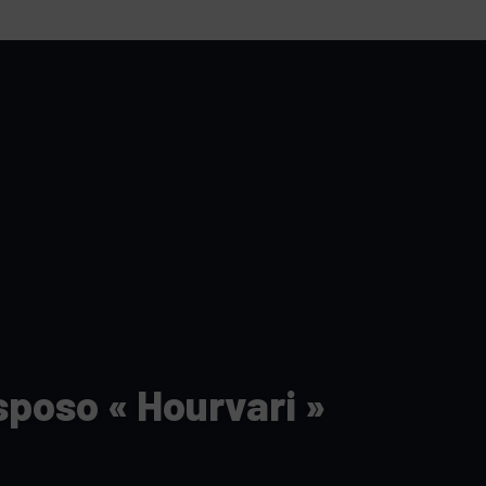
tutu va ouvrir ses portes à Mandelieu
SPECTACLE
nie Thierry dévoilent au cinéma ce que devient « La vie d’une
e qu’aux autres
CINÉMA
ci de Nice au cœur de l’hôtel Holiday Inn mise sur le charme, la
rs italiennes
BONNES TABLES
s Lafayette » revient sous les arcades de la Place Masséna de Nice
 de la rentrée
EVENTS
sposo « Hourvari »