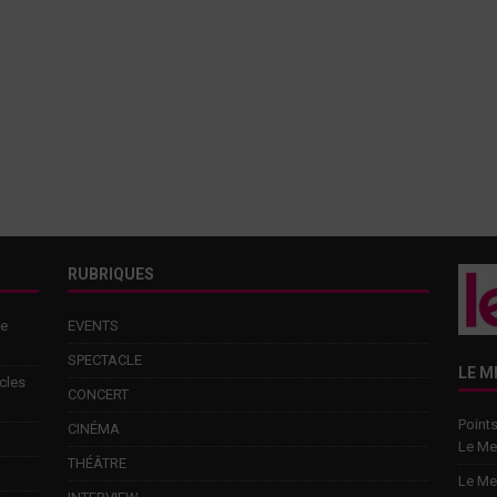
RUBRIQUES
de
EVENTS
SPECTACLE
LE M
cles
CONCERT
Points
CINÉMA
Le Me
THÉÂTRE
Le Me