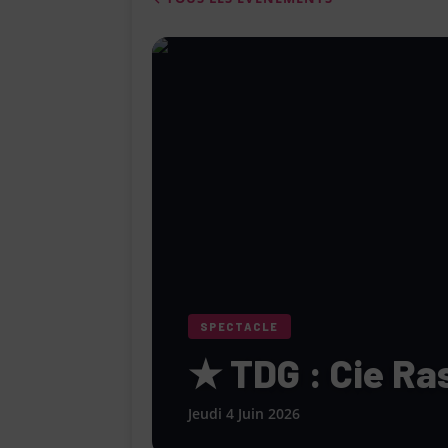
[ 4 août 2026 ]
Le Cabaret Le Turlu
[ 3 août 2026 ]
Léa Drucker et Méla
femme » lorsqu’elle ne se consacr
[ 1 août 2026 ]
Le restaurant Miami
modernité, la tradition et les saveu
[ 6 août 2026 ]
Le « Défilé Galerie
pour dévoiler toutes les tendances
SPECTACLE
★ TDG : Cie Ra
Jeudi 4 Juin 2026