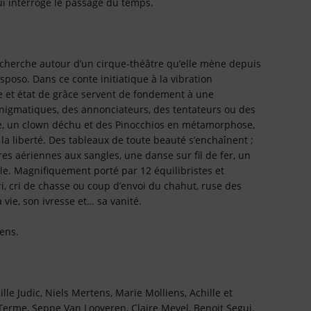
ui interroge le passage du temps.
echerche autour d’un cirque-théâtre qu’elle mène depuis
sposo. Dans ce conte initiatique à la vibration
e et état de grâce servent de fondement à une
énigmatiques, des annonciateurs, des tentateurs ou des
te, un clown déchu et des Pinocchios en métamorphose,
 la liberté. Des tableaux de toute beauté s’enchaînent ;
es aériennes aux sangles, une danse sur fil de fer, un
e. Magnifiquement porté par 12 équilibristes et
i, cri de chasse ou coup d’envoi du chahut, ruse des
vie, son ivresse et… sa vanité.
iens.
le Judic, Niels Mertens, Marie Molliens, Achille et
Terme, Seppe Van Looveren, Claire Mevel, Benoit Segui.