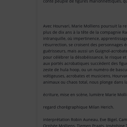
conte peuplé de figures marionnettiques, q
Avec Hourvari, Marie Molliens poursuit la r
plus de dix ans à la tête de la compagnie Ra
intranquille, où impertinence, apprentissag
résurrection, se croisent des personnages 
guérisseurs, mais aussi un Guignol-acroba
pour célébrer la désobéissance, le risque et
aux portés acrobatiques succèdent des figur
zeste de hula hoop, ou un numéro de bascul
voltigeuses, acrobates et musiciens, Hourvar
animaux ou chaos total, nous plonge dans la 
écriture, mise en scène, lumière Marie Moll
regard chorégraphique Milan Herich.
interprétation Robin Auneau, Eve Bigel, Camil
Orphée Molliens, Tiemen Praats, Joséphine 