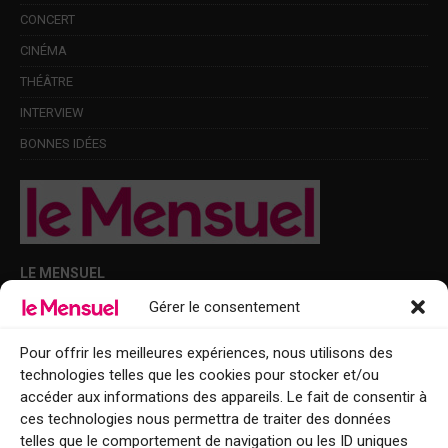
CONCERT
CINÉMA
THÉÂTRE
INTERVIEW
BONNES IDÉES
LE MENSUEL
Gérer le consentement
Points de diffusion Var et Alpes-Maritimes : oû trouver Le Mensuel ?
Le Mensuel en PDF : consultez le magazine en ligne
Pour offrir les meilleures expériences, nous utilisons des
technologies telles que les cookies pour stocker et/ou
Qui sommes-nous ?
accéder aux informations des appareils. Le fait de consentir à
BFM Top Sorties
ces technologies nous permettra de traiter des données
telles que le comportement de navigation ou les ID uniques