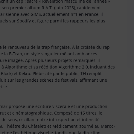
anchit un cap : sacré « Révélation masculine de l’année »
e son premier album R.A.T. (juin 2025), rapidement
 Parisienne avec GIMS, actuellement n°1 en France, il
els sur Spotify et figure parmi les rappeurs les plus
e le renouveau de la trap française. À la croisée du rap
ppe la E-Trap, un style singulier mêlant ambiances
ture imagée. Après plusieurs projets remarqués, il
 à Algorithme et sa réédition Algorithme 2.0, incluant des
lock) et Kekra. Plébiscité par le public, TH remplit
uit sur les grandes scènes de festivals, affirmant une
rice.
mar propose une écriture viscérale et une production
 brut et cinématographique. Composé de 15 titres, le
de sens, oscillant entre introspection et intensité
 au Théâtre du Châtelet) et Médicament (tourné au Maroc)
t de l’esthétique visuelle, tandis que la direction