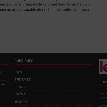
eams soulignent l’impact de ce projet dans le rap français
 un artiste capable de redéfinir les codes d’un rap à
RUBRIQUES
de
EVENTS
SPECTACLE
LE M
cles
CONCERT
Points
CINÉMA
Le Me
THÉÂTRE
Le Me