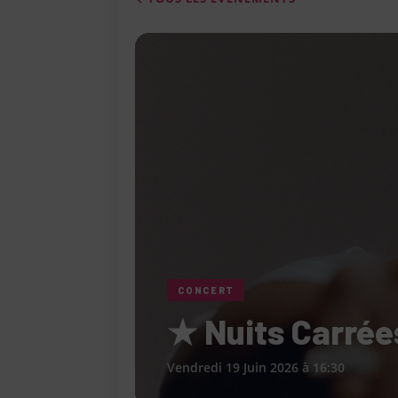
[ 4 août 2026 ]
Le Cabaret Le Turlu
[ 3 août 2026 ]
Léa Drucker et Méla
femme » lorsqu’elle ne se consacr
[ 1 août 2026 ]
Le restaurant Miami
modernité, la tradition et les saveu
[ 6 août 2026 ]
Le « Défilé Galerie
pour dévoiler toutes les tendances
CONCERT
★ Nuits Carrées
Vendredi 19 Juin 2026 à 16:30