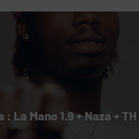
tutu va ouvrir ses portes à Mandelieu
SPECTACLE
nie Thierry dévoilent au cinéma ce que devient « La vie d’une
e qu’aux autres
CINÉMA
ci de Nice au cœur de l’hôtel Holiday Inn mise sur le charme, la
rs italiennes
BONNES TABLES
s Lafayette » revient sous les arcades de la Place Masséna de Nice
 de la rentrée
EVENTS
 : La Mano 1.9 + Naza + TH