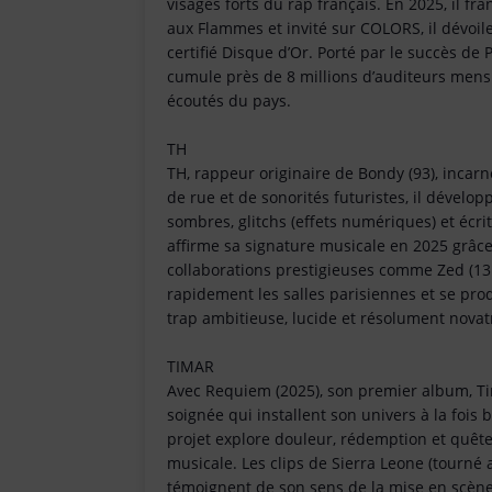
visages forts du rap français. En 2025, il fr
aux Flammes et invité sur COLORS, il dévoil
certifié Disque d’Or. Porté par le succès de
cumule près de 8 millions d’auditeurs mensu
écoutés du pays.
TH
TH, rappeur originaire de Bondy (93), incarn
de rue et de sonorités futuristes, il dévelo
sombres, glitchs (effets numériques) et écri
affirme sa signature musicale en 2025 grâce
collaborations prestigieuses comme Zed (13 B
rapidement les salles parisiennes et se prod
trap ambitieuse, lucide et résolument novat
TIMAR
Avec Requiem (2025), son premier album, Ti
soignée qui installent son univers à la fois
projet explore douleur, rédemption et quête 
musicale. Les clips de Sierra Leone (tourné
témoignent de son sens de la mise en scène e