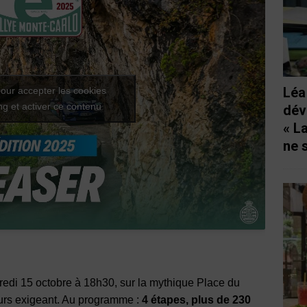
Léa
our accepter les cookies
g et activer ce contenu
dév
« L
ne 
redi 15 octobre à 18h30, sur la mythique Place du
urs exigeant. Au programme :
4 étapes, plus de 230