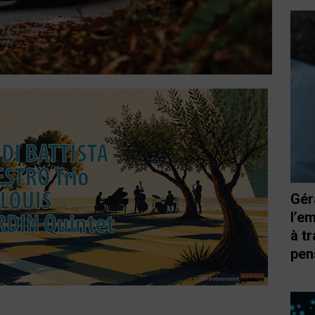
Gér
l’e
à t
pen