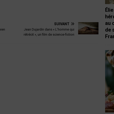
Éli
hér
au 
SUIVANT
de 
hien
Jean Dujardin dans « L’homme qui
rétrécit », un film de science-fiction
Fra