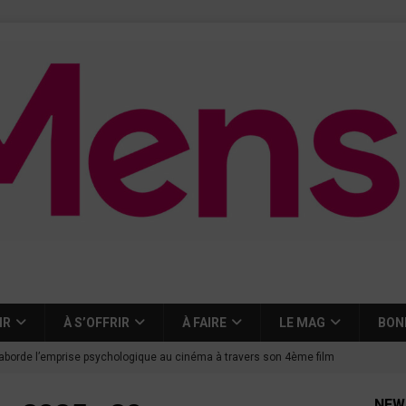
IR
À S’OFFRIR
À FAIRE
LE MAG
BON
aborde l’emprise psychologique au cinéma à travers son 4ème film
NEW