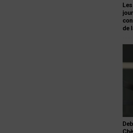
Les
jou
con
de l
Deb
Chè