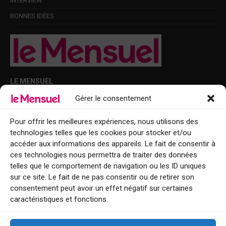
INTERVIEW
BONNES IDÉES
LE MENSUEL
Gérer le consentement
Points de diffusion Var et Alpes-Maritimes : oû trouver Le Mensuel ?
Le Mensuel en PDF : consultez le magazine en ligne
Pour offrir les meilleures expériences, nous utilisons des
technologies telles que les cookies pour stocker et/ou
Qui sommes-nous ?
accéder aux informations des appareils. Le fait de consentir à
BFM Top Sorties
ces technologies nous permettra de traiter des données
telles que le comportement de navigation ou les ID uniques
EVENT
sur ce site. Le fait de ne pas consentir ou de retirer son
consentement peut avoir un effet négatif sur certaines
Tourisme week-end : envie de vous évader le temps d’un week-end ou
caractéristiques et fonctions.
de découvrir une nouvelle destination ?
Explorez nos bonnes adresses