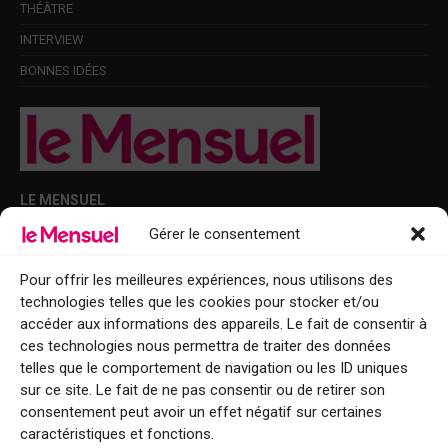
THÉÂTRE
INTERVIEW
BONNES IDÉES
LE MENSUEL
Gérer le consentement
Points de diffusion Var et Alpes-Maritimes : oû trouver Le Mensuel ?
Le Mensuel en PDF : consultez le magazine en ligne
Pour offrir les meilleures expériences, nous utilisons des
technologies telles que les cookies pour stocker et/ou
Qui sommes-nous ?
accéder aux informations des appareils. Le fait de consentir à
BFM Top Sorties
ces technologies nous permettra de traiter des données
telles que le comportement de navigation ou les ID uniques
EVENT
sur ce site. Le fait de ne pas consentir ou de retirer son
consentement peut avoir un effet négatif sur certaines
Tourisme week-end : envie de vous évader le temps d’un week-end ou
caractéristiques et fonctions.