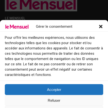
LE MENSUEL
Gérer le consentement
Points de diffusion Var et Alpes-Maritimes : oû trouver Le Mensuel ?
Le Mensuel en PDF : consultez le magazine en ligne
Pour offrir les meilleures expériences, nous utilisons des
technologies telles que les cookies pour stocker et/ou
Qui sommes-nous ?
accéder aux informations des appareils. Le fait de consentir à
BFM Top Sorties
ces technologies nous permettra de traiter des données
telles que le comportement de navigation ou les ID uniques
EVENT
sur ce site. Le fait de ne pas consentir ou de retirer son
consentement peut avoir un effet négatif sur certaines
Tourisme week-end : envie de vous évader le temps d’un week-end ou
caractéristiques et fonctions.
de découvrir une nouvelle destination ?
Explorez nos bonnes adresses
Accepter
Contact
Refuser