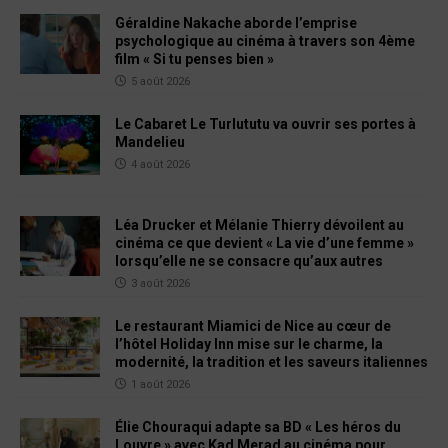
Géraldine Nakache aborde l’emprise
psychologique au cinéma à travers son 4ème
film « Si tu penses bien »
5 août 2026
Le Cabaret Le Turlututu va ouvrir ses portes à
Mandelieu
4 août 2026
Léa Drucker et Mélanie Thierry dévoilent au
cinéma ce que devient « La vie d’une femme »
lorsqu’elle ne se consacre qu’aux autres
3 août 2026
Le restaurant Miamici de Nice au cœur de
l’hôtel Holiday Inn mise sur le charme, la
modernité, la tradition et les saveurs italiennes
1 août 2026
Élie Chouraqui adapte sa BD « Les héros du
Louvre » avec Kad Merad au cinéma pour