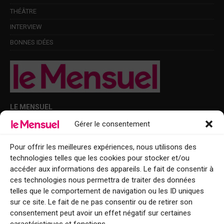
THÉÂTRE
INTERVIEW
BONNES IDÉES
LE MENSUEL
Gérer le consentement
Points de diffusion Var et Alpes-Maritimes : oû trouver Le Mensuel ?
Le Mensuel en PDF : consultez le magazine en ligne
Pour offrir les meilleures expériences, nous utilisons des
technologies telles que les cookies pour stocker et/ou
Qui sommes-nous ?
accéder aux informations des appareils. Le fait de consentir à
BFM Top Sorties
ces technologies nous permettra de traiter des données
telles que le comportement de navigation ou les ID uniques
EVENT
sur ce site. Le fait de ne pas consentir ou de retirer son
consentement peut avoir un effet négatif sur certaines
Tourisme week-end : envie de vous évader le temps d’un week-end ou