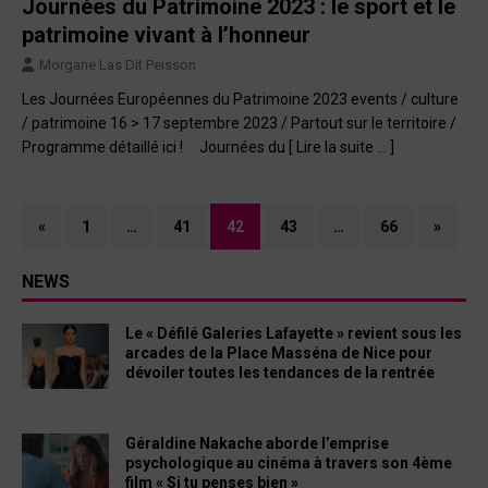
Journées du Patrimoine 2023 : le sport et le
patrimoine vivant à l’honneur
Morgane Las Dit Peisson
Les Journées Européennes du Patrimoine 2023 events / culture
/ patrimoine 16 > 17 septembre 2023 / Partout sur le territoire /
Programme détaillé ici ! Journées du
[ Lire la suite … ]
«
1
…
41
42
43
…
66
»
NEWS
Le « Défilé Galeries Lafayette » revient sous les
arcades de la Place Masséna de Nice pour
dévoiler toutes les tendances de la rentrée
Géraldine Nakache aborde l’emprise
psychologique au cinéma à travers son 4ème
film « Si tu penses bien »