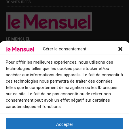
BONNES IDÉES
LE MENSUEL
Gérer le consentement
Points de diffusion Var et Alpes-Maritimes : oû trouver Le Mensuel ?
Le Mensuel en PDF : consultez le magazine en ligne
Pour offrir les meilleures expériences, nous utilisons des
technologies telles que les cookies pour stocker et/ou
Qui sommes-nous ?
accéder aux informations des appareils. Le fait de consentir à
BFM Top Sorties
ces technologies nous permettra de traiter des données
telles que le comportement de navigation ou les ID uniques
EVENT
sur ce site. Le fait de ne pas consentir ou de retirer son
consentement peut avoir un effet négatif sur certaines
Tourisme week-end : envie de vous évader le temps d’un week-end ou
caractéristiques et fonctions.
de découvrir une nouvelle destination ?
Explorez nos bonnes adresses
Accepter