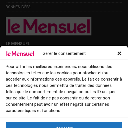
BONNES IDÉES
LE MENSUEL
Gérer le consentement
Points de diffusion Var et Alpes-Maritimes : oû trouver Le Mensuel ?
Le Mensuel en PDF : consultez le magazine en ligne
Pour offrir les meilleures expériences, nous utilisons des
technologies telles que les cookies pour stocker et/ou
Qui sommes-nous ?
accéder aux informations des appareils. Le fait de consentir à
BFM Top Sorties
ces technologies nous permettra de traiter des données
telles que le comportement de navigation ou les ID uniques
EVENT
sur ce site. Le fait de ne pas consentir ou de retirer son
consentement peut avoir un effet négatif sur certaines
Tourisme week-end : envie de vous évader le temps d’un week-end ou
caractéristiques et fonctions.
de découvrir une nouvelle destination ?
Explorez nos bonnes adresses