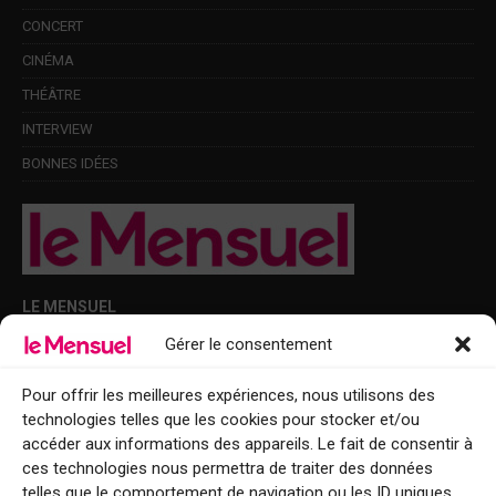
CONCERT
CINÉMA
THÉÂTRE
INTERVIEW
BONNES IDÉES
LE MENSUEL
Gérer le consentement
Points de diffusion Var et Alpes-Maritimes : oû trouver Le Mensuel ?
Le Mensuel en PDF : consultez le magazine en ligne
Pour offrir les meilleures expériences, nous utilisons des
technologies telles que les cookies pour stocker et/ou
Qui sommes-nous ?
accéder aux informations des appareils. Le fait de consentir à
BFM Top Sorties
ces technologies nous permettra de traiter des données
telles que le comportement de navigation ou les ID uniques