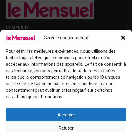
LE MENSUEL
Gérer le consentement
Points de diffusion Var et Alpes-Maritimes : oû trouver Le Mensuel ?
Le Mensuel en PDF : consultez le magazine en ligne
Pour offrir les meilleures expériences, nous utilisons des
technologies telles que les cookies pour stocker et/ou
Qui sommes-nous ?
accéder aux informations des appareils. Le fait de consentir à
BFM Top Sorties
ces technologies nous permettra de traiter des données
telles que le comportement de navigation ou les ID uniques
EVENT
sur ce site. Le fait de ne pas consentir ou de retirer son
consentement peut avoir un effet négatif sur certaines
Tourisme week-end : envie de vous évader le temps d’un week-end ou
caractéristiques et fonctions.
de découvrir une nouvelle destination ?
Explorez nos bonnes adresses
Accepter
Contact
Refuser