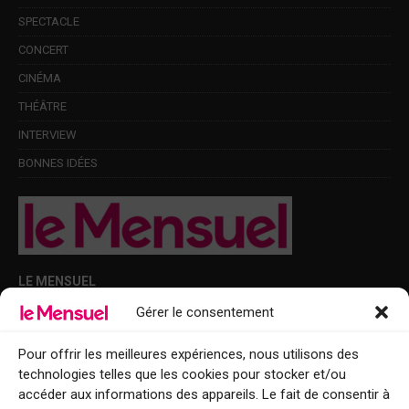
SPECTACLE
CONCERT
CINÉMA
THÉÂTRE
INTERVIEW
BONNES IDÉES
LE MENSUEL
Gérer le consentement
Points de diffusion Var et Alpes-Maritimes : oû trouver Le Mensuel ?
Le Mensuel en PDF : consultez le magazine en ligne
Pour offrir les meilleures expériences, nous utilisons des
technologies telles que les cookies pour stocker et/ou
Qui sommes-nous ?
accéder aux informations des appareils. Le fait de consentir à
BFM Top Sorties