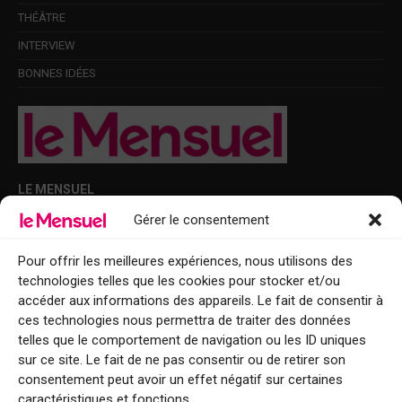
THÉÂTRE
INTERVIEW
BONNES IDÉES
LE MENSUEL
Gérer le consentement
Points de diffusion Var et Alpes-Maritimes : oû trouver Le Mensuel ?
Le Mensuel en PDF : consultez le magazine en ligne
Pour offrir les meilleures expériences, nous utilisons des
technologies telles que les cookies pour stocker et/ou
Qui sommes-nous ?
accéder aux informations des appareils. Le fait de consentir à
BFM Top Sorties
ces technologies nous permettra de traiter des données
telles que le comportement de navigation ou les ID uniques
EVENT
sur ce site. Le fait de ne pas consentir ou de retirer son
consentement peut avoir un effet négatif sur certaines
Tourisme week-end : envie de vous évader le temps d’un week-end ou
caractéristiques et fonctions.