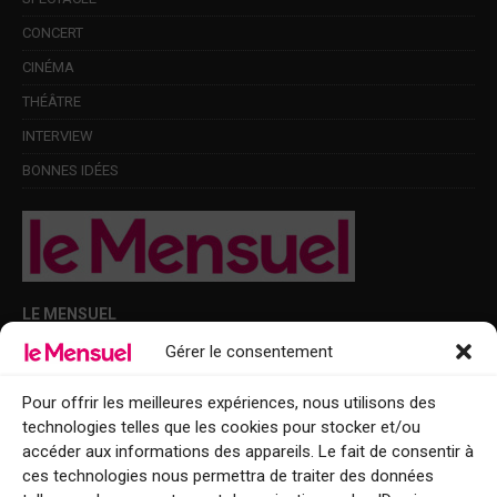
CONCERT
CINÉMA
THÉÂTRE
INTERVIEW
BONNES IDÉES
LE MENSUEL
Gérer le consentement
Points de diffusion Var et Alpes-Maritimes : oû trouver Le Mensuel ?
Le Mensuel en PDF : consultez le magazine en ligne
Pour offrir les meilleures expériences, nous utilisons des
technologies telles que les cookies pour stocker et/ou
Qui sommes-nous ?
accéder aux informations des appareils. Le fait de consentir à
BFM Top Sorties
ces technologies nous permettra de traiter des données